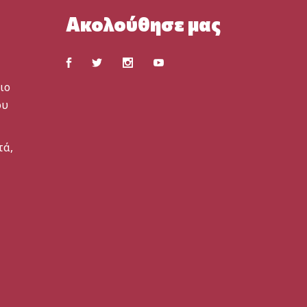
Ακολούθησε μας
ιο
ου
τά,