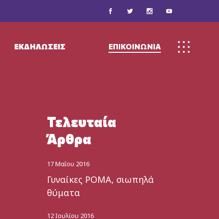
ν
 Υλικό
ΕΚΔΗΛΏΣΕΙΣ
ΕΠΙΚΟΙΝΩΝΙΑ
ς
ν
 Υλικό
Τελευταία
Άρθρα
ς
17 Μαΐου 2016
Γυναίκες ΡΟΜΑ, σιωπηλά
θύματα
12 Ιουλίου 2016